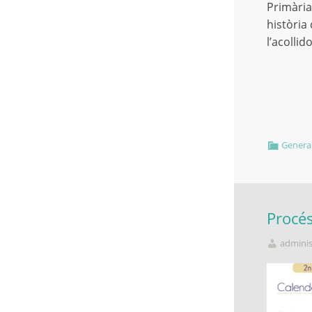
Primària
història
l’acolli
Genera
Procés
adminis