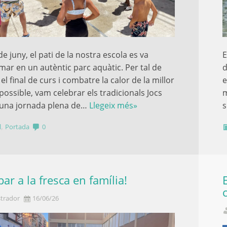
de juny, el pati de la nostra escola es va
E
mar en un autèntic parc aquàtic. Per tal de
d
el final de curs i combatre la calor de la millor
e
ossible, vam celebrar els tradicionals Jocs
m
 una jornada plena de…
Llegeix més»
s
,
l
Portada
0
ar a la fresca en família!
trador
16/06/26