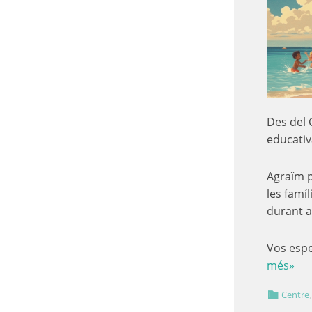
Des del 
educati
Agraïm p
les famíl
durant a
Vos esp
més»
Centre