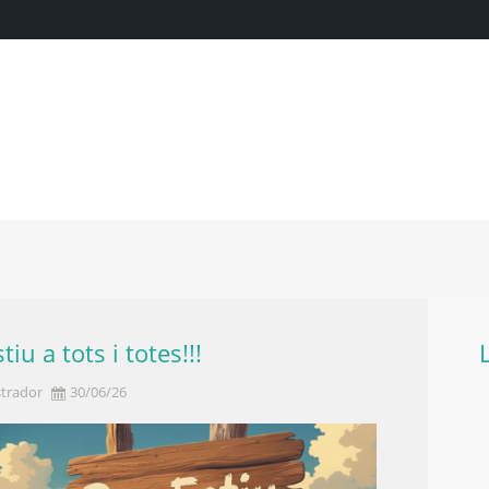
iu a tots i totes!!!
trador
30/06/26