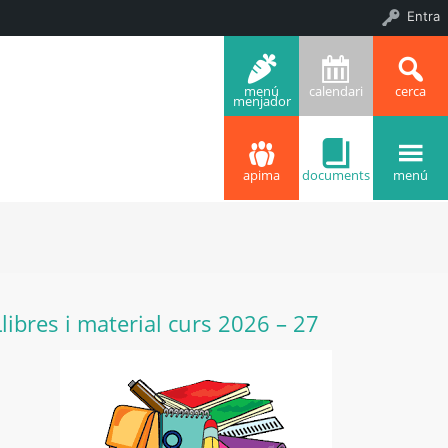
Entra
menú
calendari
cerca
menjador
apima
documents
menú
Llibres i material curs 2026 – 27