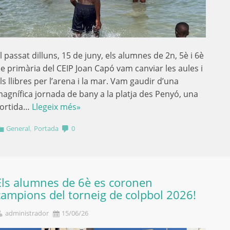
l passat dilluns, 15 de juny, els alumnes de 2n, 5è i 6è
e primària del CEIP Joan Capó vam canviar les aules i
ls llibres per l’arena i la mar. Vam gaudir d’una
agnífica jornada de bany a la platja des Penyó, una
ortida…
Llegeix més»
,
General
Portada
0
Els alumnes de 6è es coronen
campions del torneig de colpbol 2026!
administrador
15/06/26