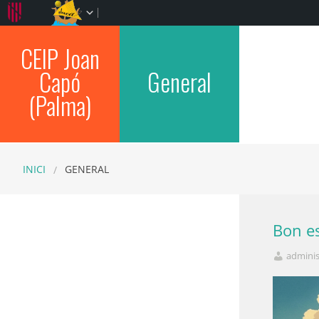
CEIP Joan
Capó
General
(Palma)
INICI
GENERAL
Bon est
adminis