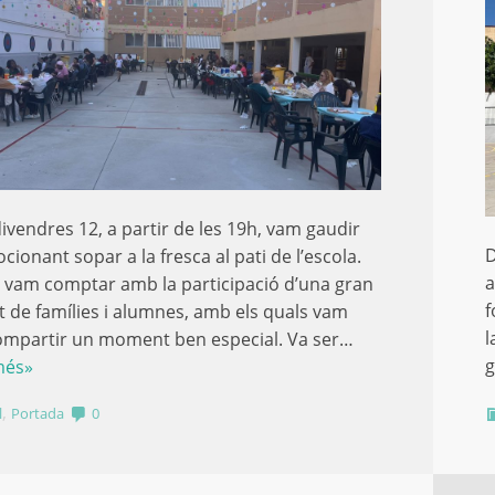
ivendres 12, a partir de les 19h, vam gaudir
D
cionant sopar a la fresca al pati de l’escola.
a
vam comptar amb la participació d’una gran
f
t de famílies i alumnes, amb els quals vam
l
ompartir un moment ben especial. Va ser…
g
més»
,
l
Portada
0