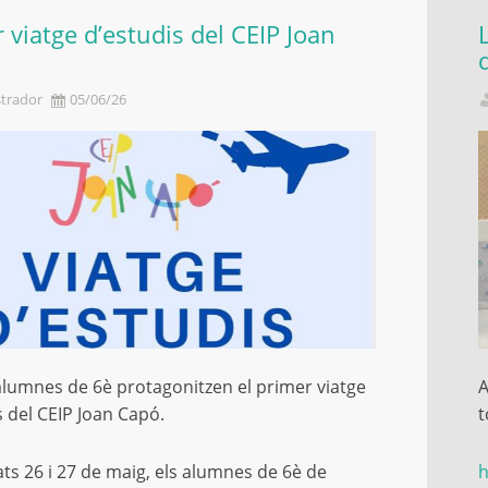
 viatge d’estudis del CEIP Joan
trador
05/06/26
s alumnes de 6è protagonitzen el primer viatge
A
s del CEIP Joan Capó.
t
ats 26 i 27 de maig, els alumnes de 6è de
h