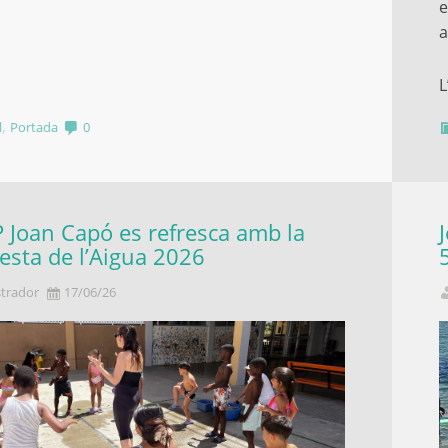
e
a
L
,
l
Portada
0
P Joan Capó es refresca amb la
esta de l’Aigua 2026
trador
17/06/26