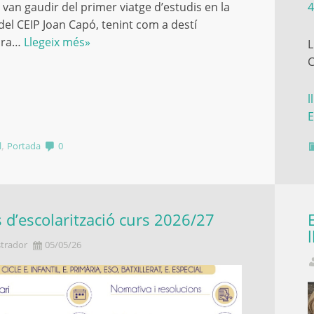
 van gaudir del primer viatge d’estudis en la
4
 del CEIP Joan Capó, tenint com a destí
dora…
Llegeix més»
L
C
l
E
,
l
Portada
0
 d’escolarització curs 2026/27
trador
05/05/26