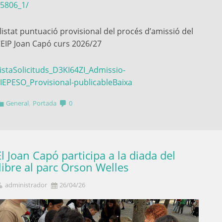
5806_1/
listat puntuació provisional del procés d’amissió del
EIP Joan Capó curs 2026/27
listaSolicituds_D3KI64ZI_Admissio-
IEPESO_Provisional-publicable
Baixa
,
General
Portada
0
El Joan Capó participa a la diada del
llibre al parc Orson Welles
administrador
26/04/26