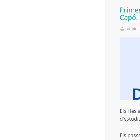
Primer
Capó.
adminis
Els i le
d’estudi
Els pass