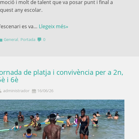
moció i molt de talent que va posar punt i final a
quest any escolar.
’escenari es va…
Llegeix més»
,
General
Portada
0
Jornada de platja i convivència per a 2n,
5è i 6è
administrador
16/06/26