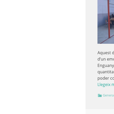
Aquest d
d’un emo
Enguany 
quantita
poder c
Llegeix 
Genera