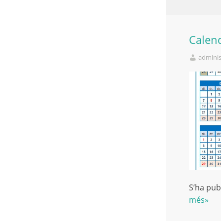
Calend
adminis
S’ha pub
més»