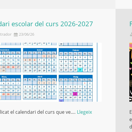
ari escolar del curs 2026-2027
trador
23/06/26
licat el calendari del curs que ve.…
Llegeix
E
e
d