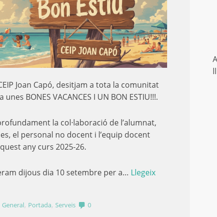
A
l
CEIP Joan Capó, desitjam a tota la comunitat
va unes BONES VACANCES I UN BON ESTIU!!!.
rofundament la col·laboració de l’alumnat,
ies, el personal no docent i l’equip docent
quest any curs 2025-26.
eram dijous dia 10 setembre per a…
Llegeix
,
,
,
General
Portada
Serveis
0