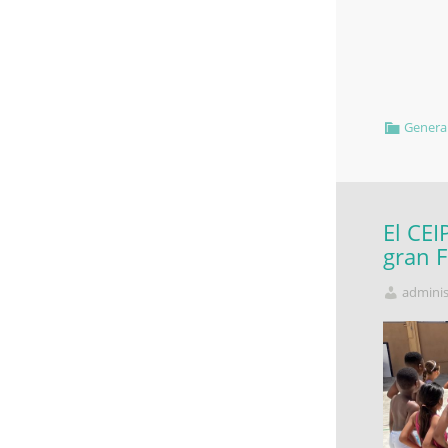
Genera
El CEI
gran F
adminis