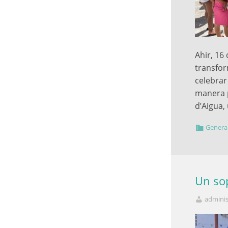
Ahir, 16 
transfor
celebrar 
manera p
d’Aigua,
Genera
Un sop
adminis