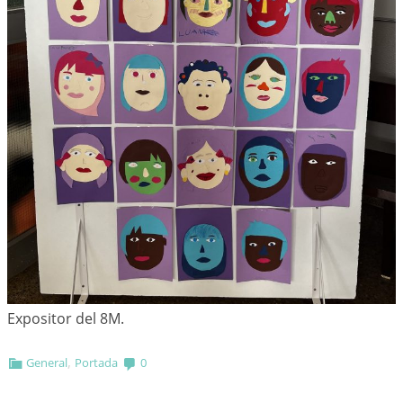
Expositor del 8M.
,
General
Portada
0