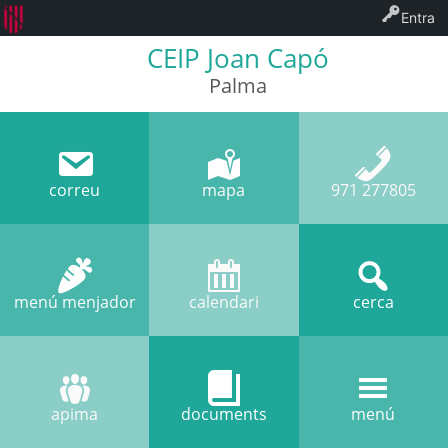
Entra
CEIP Joan Capó
Palma
correu
mapa
971 277805
menú menjador
calendari
cerca
apima
documents
menú