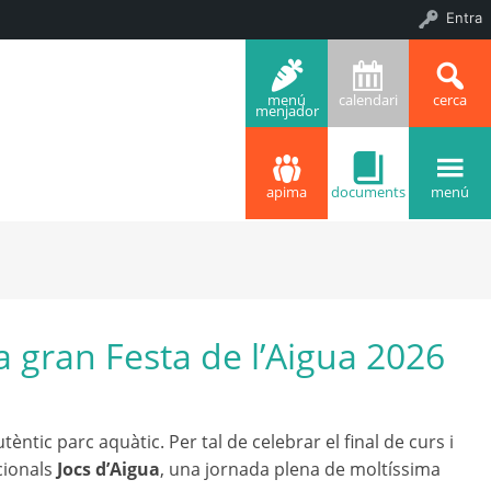
Entra
menú
calendari
cerca
menjador
apima
documents
menú
a gran Festa de l’Aigua 2026
tèntic parc aquàtic. Per tal de celebrar el final de curs i
cionals
Jocs d’Aigua
, una jornada plena de moltíssima