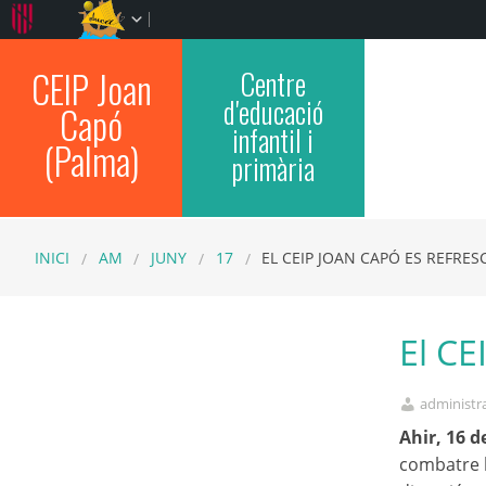
CEIP Joan
Centre
d'educació
Capó
infantil i
(Palma)
primària
INICI
AM
JUNY
17
EL CEIP JOAN CAPÓ ES REFRES
El CE
administr
Ahir, 16 d
combatre l