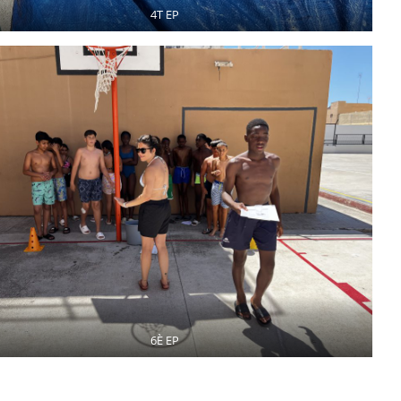
4T EP
6È EP