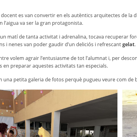
p docent es van convertir en els autèntics arquitectes de la d
n l’aigua va ser la gran protagonista.
un matí de tanta activitat i adrenalina, tocava recuperar forc
ens i nenes van poder gaudir d’un deliciós i refrescant
gelat
.
ntre volem agrair l’entusiasme de tot l’alumnat i, per descom
 en preparar aquestes activitats tan especials.
 una petita galeria de fotos perquè pugueu veure com de 