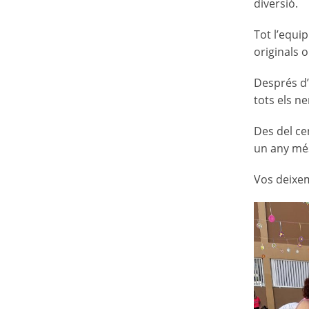
diversió.
Tot l’equi
originals o
Després d’
tots els n
Des del ce
un any més
Vos deixem