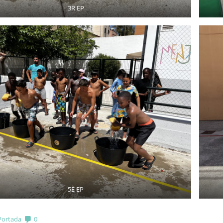
3R EP
5È EP
Portada
0