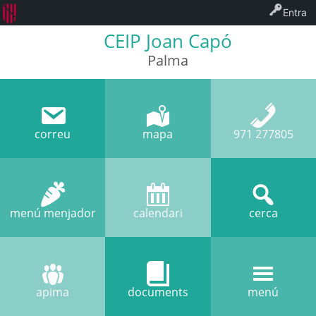
Entra
CEIP Joan Capó
Palma
correu
mapa
971 277805
menú menjador
calendari
cerca
apima
documents
menú